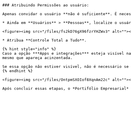
### Atribuindo Permissões ao usuário:

Apenas convidar o usuário **não é suficiente**. É neces
* Ainda em **Usuários** > **Pessoas**, localize o usuár
<figure><img src="/files/fs2kD76gX96fzrYHZWv3" alt=""><
* Atribua **Controle Total a Tudo**.

{% hint style="info" %}

Caso a opção ***Apps e integrações*** esteja visível na
mesmo que apareça acinzentada.

Se essa opção não estiver visível, não é necessário se 
{% endhint %}

<figure><img src="/files/OntpmSXOIof8XqnAm22c" alt=""><