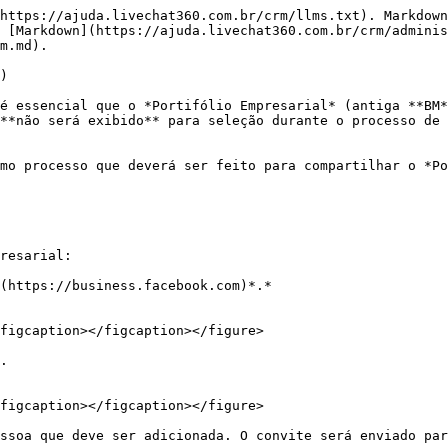
https://ajuda.livechat360.com.br/crm/llms.txt). Markdown
 [Markdown](https://ajuda.livechat360.com.br/crm/adminis
m.md).

)

é essencial que o *Portifólio Empresarial* (antiga **BM*
**não será exibido** para seleção durante o processo de 
mo processo que deverá ser feito para compartilhar o *Po
resarial:

(https://business.facebook.com)*.*

figcaption></figcaption></figure>

.

figcaption></figcaption></figure>

ssoa que deve ser adicionada. O convite será enviado par