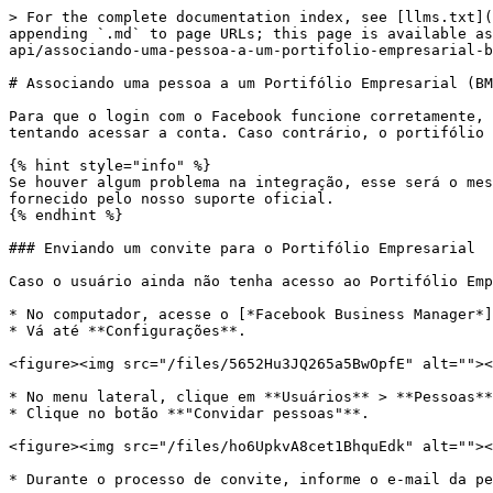
> For the complete documentation index, see [llms.txt](
appending `.md` to page URLs; this page is available as
api/associando-uma-pessoa-a-um-portifolio-empresarial-b
# Associando uma pessoa a um Portifólio Empresarial (BM
Para que o login com o Facebook funcione corretamente, 
tentando acessar a conta. Caso contrário, o portifólio 
{% hint style="info" %}

Se houver algum problema na integração, esse será o mes
fornecido pelo nosso suporte oficial.

{% endhint %}

### Enviando um convite para o Portifólio Empresarial

Caso o usuário ainda não tenha acesso ao Portifólio Emp
* No computador, acesse o [*Facebook Business Manager*]
* Vá até **Configurações**.

<figure><img src="/files/5652Hu3JQ265a5BwOpfE" alt=""><
* No menu lateral, clique em **Usuários** > **Pessoas**
* Clique no botão **"Convidar pessoas"**.

<figure><img src="/files/ho6UpkvA8cet1BhquEdk" alt=""><
* Durante o processo de convite, informe o e-mail da pe