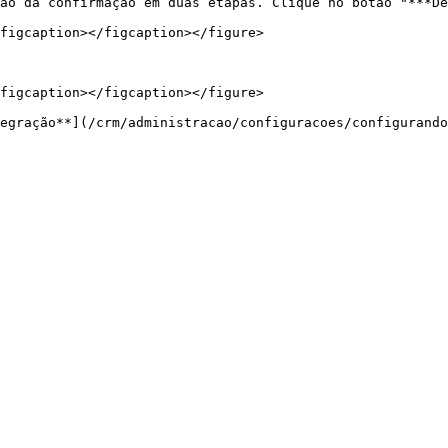
ão da confirmação em duas etapas. Clique no botão "***De
figcaption></figcaption></figure>

figcaption></figcaption></figure>
