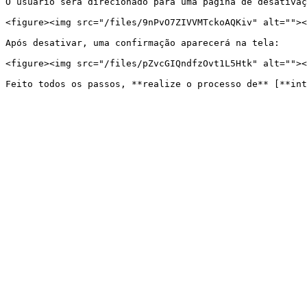
O usuário será direcionado para uma página de desativaç
<figure><img src="/files/9nPvO7ZIVVMTckoAQKiv" alt=""><
Após desativar, uma confirmação aparecerá na tela:

<figure><img src="/files/pZvcGIQndfzOvt1L5Htk" alt=""><