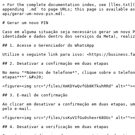
> For the complete documentation index, see [llms.txt](
appending `.md` to page URLs; this page is available as
api/gerar-um-novo-pin.md).

# Gerar um novo PIN

Caso em alguma situação seja necessário gerar um novo P
identidade e dados dentro dos serviços da Meta), realiz
## 1. Acesse o Gerenciador do WhatsApp

Utilize o seguinte link para isso: <https://business.fa
## 2. Desativar a confirmação em duas etapas

No menu "*Números de telefone*", clique sobre o telefon
etapas***".&#x20;

<figure><img src="/files/XmKDYwQvfGb8KTkuhRRd" alt=""><
## 3. E-mail de confirmação

Ao clicar em desativar a confirmação em duas etapas, um
pelo e-mail.

<figure><img src="/files/ssKuVIfGu0shexr68OUc" alt=""><
## 4. Desativar a verificação em duas etapas
