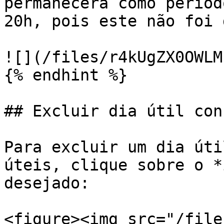
permanecerá como períod
20h, pois este não foi 
![](/files/r4kUgZX0OWLM
{% endhint %}

## Excluir dia útil con
Para excluir um dia úti
úteis, clique sobre o *
desejado:

<figure><img src="/file