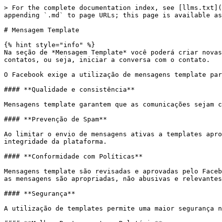
> For the complete documentation index, see [llms.txt](https://ajuda.livechat360.com.br/crm/llms.txt). Markdown versions of documentation pages are available by appending `.md` to page URLs; this page is available as [Markdown](https://ajuda.livechat360.com.br/crm/administracao/personalizacao/mensagem-template.md).

# Mensagem Template

{% hint style="info" %}
Na seção de *Mensagem Template* você poderá criar novas mensagens template para o **WhatsApp**. Com essas mensagens é possível fazer envios ativos de mensagem para os contatos, ou seja, iniciar a conversa com o contato.

O Facebook exige a utilização de mensagens template para envio ativo de mensagens para os clientes por várias razões:&#x20;

#### **Qualidade e consistência**

Mensagens template garantem que as comunicações sejam claras, consistentes e de alta qualidade. Isso ajuda a manter uma experiência de usuário positiva e uniforme.

#### **Prevenção de Spam**

Ao limitar o envio de mensagens ativas a templates aprovados, o Facebook reduz o risco de spam. Isso protege os usuários de receberem mensagens indesejadas e mantém a integridade da plataforma.

#### **Conformidade com Políticas**

Mensagens template são revisadas e aprovadas pelo Facebook para garantir que estão em conformidade com suas políticas de comunicação. Isso inclui a verificação de que as mensagens são apropriadas, não abusivas e relevantes para o usuário.

#### **Segurança**

A utilização de templates permite uma maior segurança nas comunicações, pois minimiza o risco de mensagens fraudulentas ou enganosas serem enviadas.

#### **Melhor Rastreamento e Relatório**

Templates padronizados facilitam o rastreamento e a análise das comunicações, permitindo que as empresas avaliem a eficácia de suas mensagens e ajustem suas estratégias de comunicação conforme necessário.

#### **Experiência de Usuário Melhorada**

Com mensagens predefinidas, os usuários sabem o que esperar e podem confiar que as comunicações recebidas são legítimas e pertinentes. Isso melhora a experiência geral do usuário na plataforma.
{% endhint %}

## Adicionar Mensagem Template

Para adicionar uma mensagem template, clique sobre o botão "*Adicionar mensagem template*", que fica no canto superior direito da página de mensagens template.

<figure><img src="/files/imEIzok1np8sdQ8gUVUm" alt=""><figcaption><p>Botão "Adicionar mensagem template" no canto superior direito.</p></figcaption></figure>

Uma janela de configuração das mensagens template irá se abrir.

<figure><img src="/files/z45ENf9TCaHEqUGnCtGB" alt=""><figcaption></figcaption></figure>

Os seguintes campos estarão disponíveis para serem preenchidos:

### **Título da mensagem template**:&#x20;

É o nome que será dado ao modelo de mensagem template que está sendo criado.&#x20;

Não é permitido usar espaço no título. Você pode usar underline ( \_ ), por exemplo: nome\_modelo.

É por meio do nome da mensagem template que você poderá, por exemplo, encontrá-la no chat para enviar ao cliente ou, ainda, selecioná-la para enviá-la por meio de um fluxo de conversa ou Transmissão.

{% hint style="info" %}
Exemplo de mensagem template no chat:

![](/files/7iXQdrtmFZvsPDJuziSB)

Exemplo de mensagem template no Fluxo de Conversa:

![](/files/2imy4lUSblfQoYQgPXZ7)

Exemplo de mensagem template na Transmissão:

![](/files/5ypc9Wpaz1Fp0EBlqZPQ)
{% endhint %}

### **Tipo da mensagem template**:&#x20;

Se o modelo é uma mensagem de marketin