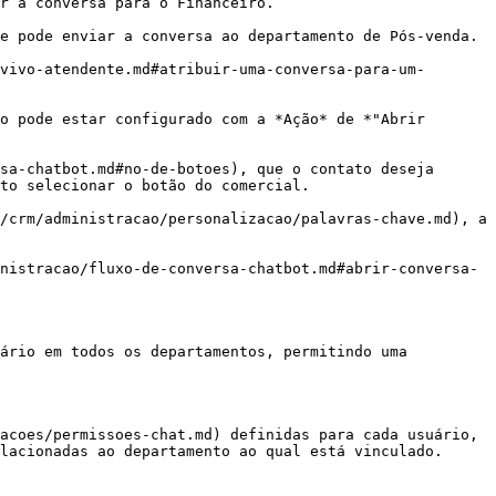
r a conversa para o Financeiro.

e pode enviar a conversa ao departamento de Pós-venda.

vivo-atendente.md#atribuir-uma-conversa-para-um-
o pode estar configurado com a *Ação* de *"Abrir 
sa-chatbot.md#no-de-botoes), que o contato deseja 
to selecionar o botão do comercial.

/crm/administracao/personalizacao/palavras-chave.md), a 
nistracao/fluxo-de-conversa-chatbot.md#abrir-conversa-
ário em todos os departamentos, permitindo uma 
acoes/permissoes-chat.md) definidas para cada usuário, 
lacionadas ao departamento ao qual está vinculado.
