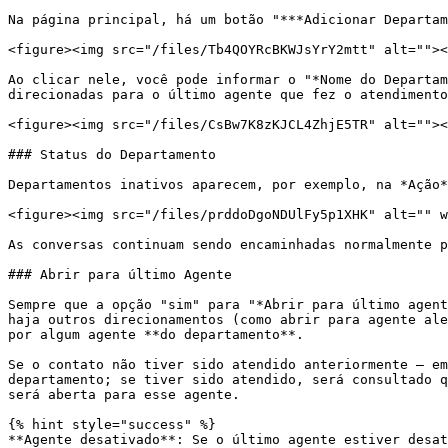
Na página principal, há um botão "***Adicionar Departam
<figure><img src="/files/Tb4QOYRcBKWJsYrY2mtt" alt=""><
Ao clicar nele, você pode informar o "*Nome do Departam
direcionadas para o último agente que fez o atendimento
<figure><img src="/files/CsBw7K8zKJCL4ZhjE5TR" alt=""><
### Status do Departamento

Departamentos inativos aparecem, por exemplo, na *Ação*
<figure><img src="/files/prddoDgoNDUlFy5p1XHK" alt="" w
As conversas continuam sendo encaminhadas normalmente p
### Abrir para último Agente

Sempre que a opção "sim" para "*Abrir para último agent
haja outros direcionamentos (como abrir para agente ale
por algum agente **do departamento**.

Se o contato não tiver sido atendido anteriormente – em
departamento; se tiver sido atendido, será consultado q
será aberta para esse agente.

{% hint style="success" %}

**Agente desativado**: Se o último agente estiver desat