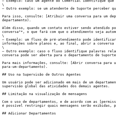
– Exemplo: caso um agente do Comercial identifique que 
\

– Outro exemplo: se um atendente de Suporte perceber qu
Para isso, consulte: [Atribuir uma conversa para um dep
departamento).

Além disso, quando um contato estiver sendo atendido po
conversa"*, o que fará com que o atendimento seja autom
\

– Exemplo: um fluxo de pré-atendimento pode identificar
informações sobre planos e, ao final, abrir a conversa 
\

– Outro exemplo: caso o fluxo identifique palavras rela
conversa pode ser aberta para o departamento de Suporte
Para mais informações, consulte: [Abrir conversa para u
para-um-departamento).

## Uso na Supervisão de Outros Agentes

Um usuário pode ser adicionado em mais de um departamen
supervisão global das atividades dos demais agentes.

## Limitação na visualização de mensagens

Com o uso de departamentos, e de acordo com as [permiss
é possível restringir quais mensagens serão exibidas, p
## Adicionar Departamentos
