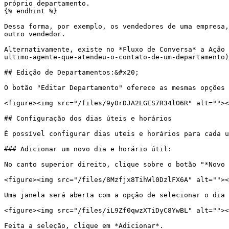
próprio departamento.

{% endhint %}

Dessa forma, por exemplo, os vendedores de uma empresa,
outro vendedor.

Alternativamente, existe no *Fluxo de Conversa* a Ação 
ultimo-agente-que-atendeu-o-contato-de-um-departamento)
## Edição de Departamentos:&#x20;

O botão "Editar Departamento" oferece as mesmas opções 
<figure><img src="/files/9y0rDJA2LGES7R34lO6R" alt=""><
## Configuração dos dias úteis e horários

É possível configurar dias uteis e horários para cada u
### Adicionar um novo dia e horário útil:

No canto superior direito, clique sobre o botão "*Novo 
<figure><img src="/files/8Mzfjx8TihWl0DzlFX6A" alt=""><
Uma janela será aberta com a opção de selecionar o dia 
<figure><img src="/files/iL9Zf0qwzXTiDyC8YwBL" alt=""><
Feita a seleção, clique em *Adicionar*.
