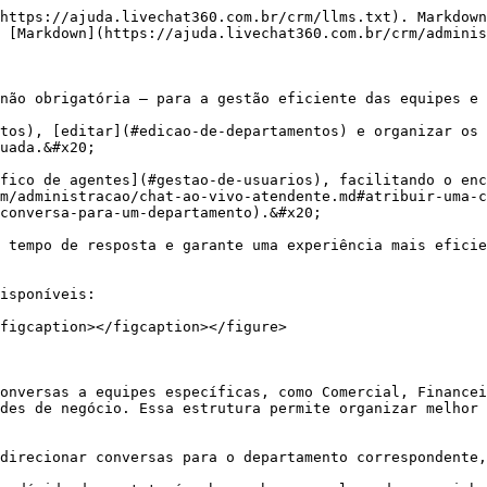
https://ajuda.livechat360.com.br/crm/llms.txt). Markdown
 [Markdown](https://ajuda.livechat360.com.br/crm/adminis
não obrigatória – para a gestão eficiente das equipes e 
tos), [editar](#edicao-de-departamentos) e organizar os 
uada.&#x20;

fico de agentes](#gestao-de-usuarios), facilitando o enc
m/administracao/chat-ao-vivo-atendente.md#atribuir-uma-c
conversa-para-um-departamento).&#x20;

 tempo de resposta e garante uma experiência mais eficie
isponíveis:

figcaption></figcaption></figure>

onversas a equipes específicas, como Comercial, Financei
des de negócio. Essa estrutura permite organizar melhor 
direcionar conversas para o departamento correspondente,