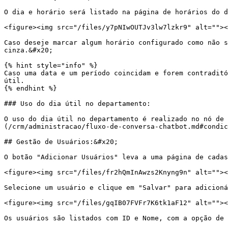
O dia e horário será listado na página de horários do d
<figure><img src="/files/y7pNIwOUTJv3lw7lzkr9" alt=""><
Caso deseje marcar algum horário configurado como não s
cinza.&#x20;

{% hint style="info" %}

Caso uma data e um período coincidam e forem contraditó
útil.

{% endhint %}

### Uso do dia útil no departamento:

O uso do dia útil no departamento é realizado no nó de 
(/crm/administracao/fluxo-de-conversa-chatbot.md#condic
## Gestão de Usuários:&#x20;

O botão "Adicionar Usuários" leva a uma página de cadas
<figure><img src="/files/fr2hQmInAwzs2Knyng9n" alt=""><
Selecione um usuário e clique em "Salvar" para adicioná
<figure><img src="/files/gqIB07FVFr7K6tk1aF12" alt=""><
Os usuários são listados com ID e Nome, com a opção de 