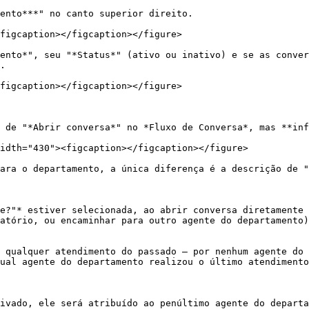
ento***" no canto superior direito.

figcaption></figcaption></figure>

ento*", seu "*Status*" (ativo ou inativo) e se as conver
.

figcaption></figcaption></figure>

 de "*Abrir conversa*" no *Fluxo de Conversa*, mas **inf
idth="430"><figcaption></figcaption></figure>

ara o departamento, a única diferença é a descrição de "
e?"* estiver selecionada, ao abrir conversa diretamente 
atório, ou encaminhar para outro agente do departamento)
 qualquer atendimento do passado – por nenhum agente do 
ual agente do departamento realizou o último atendimento
ivado, ele será atribuído ao penúltimo agente do departa