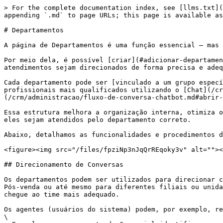
> For the complete documentation index, see [llms.txt](
appending `.md` to page URLs; this page is available as
# Departamentos

A página de Departamentos é uma função essencial – mas 
Por meio dela, é possível [criar](#adicionar-departamen
atendimentos sejam direcionados de forma precisa e adeq
Cada departamento pode ser [vinculado a um grupo especí
profissionais mais qualificados utilizando o [Chat](/cr
(/crm/administracao/fluxo-de-conversa-chatbot.md#abrir-
Essa estrutura melhora a organização interna, otimiza o
eles sejam atendidos pelo departamento correto.

Abaixo, detalhamos as funcionalidades e procedimentos d
<figure><img src="/files/fpziNp3nJqQrREqoky3v" alt=""><
## Direcionamento de Conversas

Os departamentos podem ser utilizados para direcionar c
Pós-venda ou até mesmo para diferentes filiais ou unida
chegue ao time mais adequado.

Os agentes (usuários do sistema) podem, por exemplo, re
\
