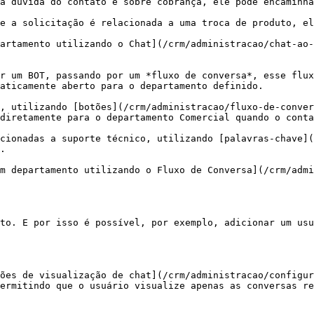
a dúvida do contato é sobre cobrança, ele pode encaminha
e a solicitação é relacionada a uma troca de produto, el
artamento utilizando o Chat](/crm/administracao/chat-ao-
r um BOT, passando por um *fluxo de conversa*, esse flux
aticamente aberto para o departamento definido.

, utilizando [botões](/crm/administracao/fluxo-de-conver
diretamente para o departamento Comercial quando o conta
cionadas a suporte técnico, utilizando [palavras-chave](
.

m departamento utilizando o Fluxo de Conversa](/crm/admi
to. E por isso é possível, por exemplo, adicionar um usu
ões de visualização de chat](/crm/administracao/configur
ermitindo que o usuário visualize apenas as conversas re